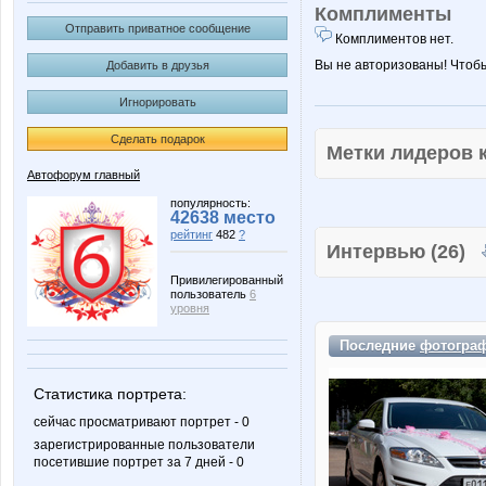
Комплименты
Отправить приватное сообщение
Комплиментов нет.
Вы не авторизованы! Чтоб
Добавить в друзья
Игнорировать
Сделать подарок
Метки лидеров
Автофорум главный
популярность:
42638 место
рейтинг
482
?
Интервью (26)
Привилегированный
пользователь
6
уровня
Последние
фотогра
Статистика портрета:
сейчас просматривают портрет - 0
зарегистрированные пользователи
посетившие портрет за 7 дней - 0