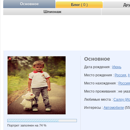
Основное
Блог
( 0 )
Др
Шпионаж
Основное
Дата рождения :
Июнь
Место рождения :
Россия
,
Н
Место нахождения :
Россия
Место проживания : не ука
Любимые места :
Салоу (И
Интересы :
Автомобили
(55
Портрет заполнен на 74 %